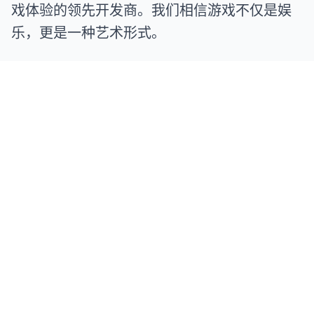
戏体验的领先开发商。我们相信游戏不仅是娱
乐，更是一种艺术形式。
杭州非奇科技股份有限公司是一家以开发手机游戏为主的创
业型公司。公司核心开发团队由国内第一批Android开发者
构成，已经开发出许多创新有竞争力的产品，国内外超过一
亿次下载，在Google Play 多次进入美国等主流国家前10。
除此之外，非奇科技已在Google Play成功代理发行数款热
门手机游戏。 非奇科技已经开发了40多款产品，涵盖了各
种类型:跑酷类、射击类、塔防类、棋牌类、赛车类、模拟
经营类等等。 2015年非奇科技被谷歌评为“全球顶级开发
者”。
联系我们
探索游戏