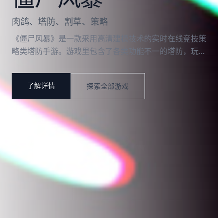
肉鸽、塔防、割草、策略
《僵尸风暴》是一款采用高清建模技术的实时在线竞技策
略类塔防手游。游戏里包含了各类功能不一的塔防，玩家
需要在游戏中充当排兵布阵的谋略者，一手收集与打造属
于自己的专属塔防队伍，阻止风格与技能各异的僵尸前
了解详情
探索全部游戏
进，并且利用手中塔防和自身谋略战胜对手取得胜利，最
终获得巨额奖励。去除传统单一塔防模式，改用动态塔防
变化与丰富的攻击特效，别具一格的科技感画风，老谋深
算的排兵布阵，各类不同的玩法模式，打造刺激烧脑的战
斗体验！创新且原汁原味的塔防游戏，满足你对塔防游戏
的一切想象，给你带来纯正体验！随时随地可以战斗，便
捷的游戏体验，畅快的游戏过程，叫上你的朋友一起战斗
吧！