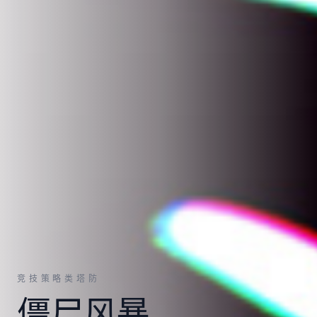
竞技策略类塔防
僵尸风暴